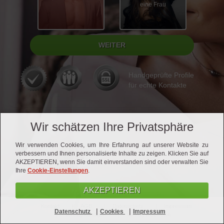
eine Frau
Handgeprüfte Profile
für echte Kontakte
Wir schätzen Ihre Privatsphäre
Wir verwenden Cookies, um Ihre Erfahrung auf unserer Website zu
verbessern und Ihnen personalisierte Inhalte zu zeigen. Klicken Sie auf
AKZEPTIEREN, wenn Sie damit einverstanden sind oder verwalten Sie
Ihre
Cookie-Einstellungen
.
AKZEPTIEREN
Kontakt
AGB
Datenschutz
Impressum
|
|
Datenschutz
Cookies
Impressum
Vertrag kündigen
Vertrag widerrufen